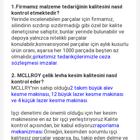
1.Firmamız malzeme tedariğinin kalitesini nasıl
kontrol etmektedir?
Yerinde incelenebilen parçalar için firmamız,
silindirin sızdırıp sızdırmadığı gibi özel bir kalite
denetçisine sahiptir, bunlar yerinde bulunabilir ve
depoya yalnızca nitelikli parçalar
konulabilir;konvansiyonel parçalar için aylık kusurlu
ürün oranı, aşarsa her 1000 parçada beşten az
olmalıdır,
şirketimiz tedarikçilerimizle ceza
sözleşmesi imzalar
.
2. MCLLROY çelik levha kesim kalitesini nasıl
kontrol eder?
MCLLRY'nin sahip olduğu
2 takım büyük alev
kesme makinası, 12 büyük lazer kesme makinası
ve 4 küçük lazer kesme makinası.
İşçi denetimi de önemli olduğu için her kesim
makinesine en az bir işçi yerleştiriyoruz.Kalite
kontrol açısından, bir kabul ediyoruz
raporlama
mekanizması
.Örneğin, kesimden sorumlu işçi
kalitesiz parçalar yaparsa, bu, takip eden delme ve