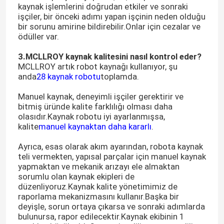
kaynak işlemlerini doğrudan etkiler ve sonraki
işçiler, bir önceki adımı yapan işçinin neden olduğu
bir sorunu amirine bildirebilir.Onlar için cezalar ve
ödüller var.
3.MCLLROY kaynak kalitesini nasıl kontrol eder?
MCLLROY artık robot kaynağı kullanıyor, şu
anda
28 kaynak robotu
toplamda.
Manuel kaynak, deneyimli işçiler gerektirir ve
bitmiş üründe kalite farklılığı olması daha
olasıdır.Kaynak robotu iyi ayarlanmışsa,
kalite
manuel kaynaktan daha kararlı
.
Ayrıca, esas olarak akım ayarından, robota kaynak
teli vermekten, yapısal parçalar için manuel kaynak
Ana sayfa
yapmaktan ve mekanik arızayı ele almaktan
sorumlu olan kaynak ekipleri de
düzenliyoruz.Kaynak kalite yönetimimiz de
Ürünler
raporlama mekanizmasını kullanır.Başka bir
deyişle, sorun ortaya çıkarsa ve sonraki adımlarda
bulunursa, rapor edilecektir.Kaynak ekibinin 1
Hakkımızda