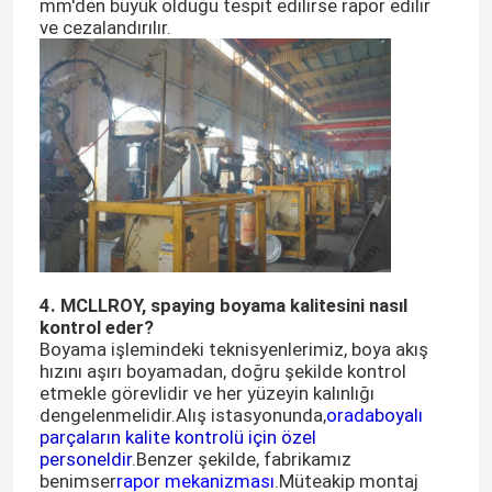
mm'den büyük olduğu tespit edilirse rapor edilir
ve cezalandırılır.
Fabrika turu
Kalite kontrol
Bize ulaşın
Haberler
4. MCLLROY, spaying boyama kalitesini nasıl
kontrol eder?
Teklif isteği
Boyama işlemindeki teknisyenlerimiz, boya akış
hızını aşırı boyamadan, doğru şekilde kontrol
etmekle görevlidir ve her yüzeyin kalınlığı
Tekerlekli Yükleyici Makinası
dengelenmelidir.Alış istasyonunda,
orada
boyalı
parçaların kalite kontrolü için özel
personeldir
.Benzer şekilde, fabrikamız
Kompakt Tekerlekli Yükleyiciler
benimser
rapor mekanizması
.Müteakip montaj