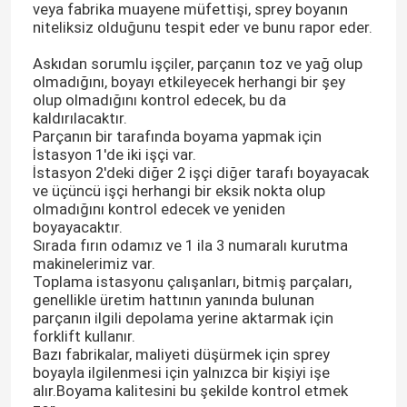
veya fabrika muayene müfettişi, sprey boyanın
niteliksiz olduğunu tespit eder ve bunu rapor eder.
Küçük Tekerlekli Yükleyiciler
Askıdan sorumlu işçiler, parçanın toz ve yağ olup
olmadığını, boyayı etkileyecek herhangi bir şey
olup olmadığını kontrol edecek, bu da
918 Tekerlekli Yükleyici
kaldırılacaktır.
Parçanın bir tarafında boyama yapmak için
İstasyon 1'de iki işçi var.
1.5 Ton Tekerlekli Yükleyici
İstasyon 2'deki diğer 2 işçi diğer tarafı boyayacak
ve üçüncü işçi herhangi bir eksik nokta olup
olmadığını kontrol edecek ve yeniden
2 Ton Tekerlekli Yükleyici
boyayacaktır.
Sırada fırın odamız ve 1 ila 3 numaralı kurutma
makinelerimiz var.
2.5 Ton Tekerlekli Yükleyici
Toplama istasyonu çalışanları, bitmiş parçaları,
genellikle üretim hattının yanında bulunan
parçanın ilgili depolama yerine aktarmak için
3 Ton Tekerlekli Yükleyici
forklift kullanır.
Bazı fabrikalar, maliyeti düşürmek için sprey
boyayla ilgilenmesi için yalnızca bir kişiyi işe
alır.Boyama kalitesini bu şekilde kontrol etmek
5 Ton Tekerlekli Yükleyici