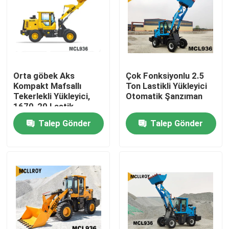
Fabrika turu
Kalite kontrol
Orta göbek Aks
Çok Fonksiyonlu 2.5
Kompakt Mafsallı
Ton Lastikli Yükleyici
Bize ulaşın
Tekerlekli Yükleyici,
Otomatik Şanzıman
1670-20 Lastik
Tekerlekli Ön Uç
Talep Gönder
Talep Gönder
Haberler
Lastikli Yükleyici
Teklif isteği
Tekerlekli Yükleyici Makinası
Kompakt Tekerlekli Yükleyiciler