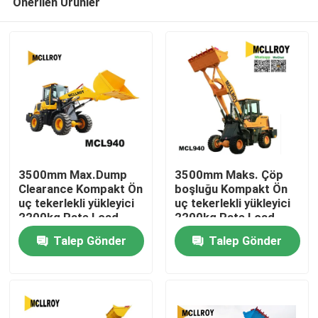
Önerilen Ürünler
3500mm Max.Dump
3500mm Maks. Çöp
Clearance Kompakt Ön
boşluğu Kompakt Ön
uç tekerlekli yükleyici
uç tekerlekli yükleyici
2200kg Rate Load
2200kg Rate Load
Ana sayfa
Mini Ön uç tekerlekli
Mini Ön uç tekerlekli
Talep Gönder
Talep Gönder
yükleyici
yükleyici
Ürünler
Hakkımızda