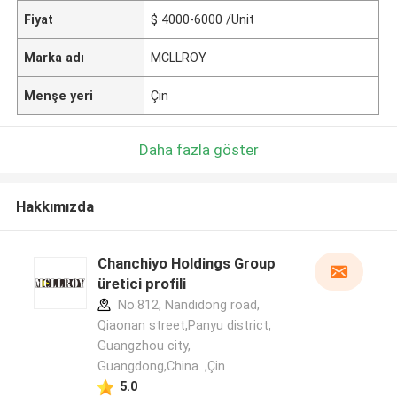
Fiyat
$ 4000-6000 /Unit
Marka adı
MCLLROY
Menşe yeri
Çin
Daha fazla göster
Hakkımızda
Chanchiyo Holdings Group
üretici profili
No.812, Nandidong road,
Qiaonan street,Panyu district,
Guangzhou city,
Guangdong,China. ,Çin
5.0