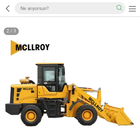
2
/
3