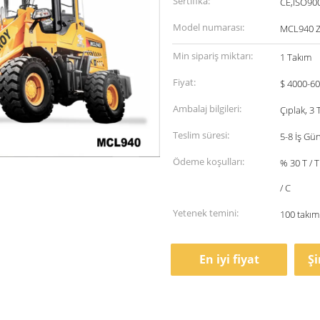
Sertifika:
CE,ISO90
Model numarası:
MCL940 
Min sipariş miktarı:
1 Takım
Fiyat:
$ 4000-60
Ambalaj bilgileri:
Çıplak, 3
Teslim süresi:
5-8 İş Gü
Ödeme koşulları:
% 30 T / 
/ C
Yetenek temini:
100 takım 
En iyi fiyat
Ş