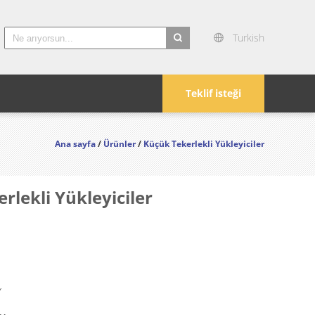
Turkish
search
Teklif isteği
Ana sayfa
/
Ürünler
/
Küçük Tekerlekli Yükleyiciler
lekli Yükleyiciler
Y