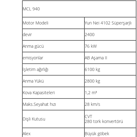
MCL 940
Motor Modeli
Yun Nei 4102 Süperşarjlı
devir
2400
Anma gücü
76 kW
emisyonlar
AB Aşama II
İşletim ağırlığı
6100 kg
Anma Yükü
2800 kg
Kova Kapasiteleri
1,2 m³
Maks.Seyahat hızı
28 km/s
CVT
Dişli Kutusu
280 tork konvertörü
Alex
Büyük göbek