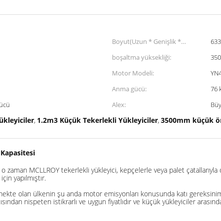
Boyut(Uzun * Genişlik *
63
Yüksek):
boşaltma yüksekliği:
35
Motor Modeli:
YN4
Anma gücü:
76 
rücü
Alex:
Bü
kleyiciler
1.2m3 Küçük Tekerlekli Yükleyiciler
3500mm küçük ön
,
,
 Kapasitesi
 zaman MCLLROY tekerlekli yükleyici, kepçelerle veya palet çatallarıyla 
çin yapılmıştır.
şmekte olan ülkenin şu anda motor emisyonları konusunda katı gereksinim
ından nispeten istikrarlı ve uygun fiyatlıdır ve küçük yükleyiciler arasınd