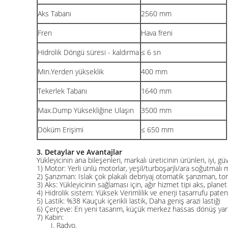
Aks Tabanı
2560 mm
Fren
Hava freni
Hidrolik Döngü süresi - kaldırma
≤ 6 sn
Min.Yerden yükseklik
400 mm
Tekerlek Tabanı
1640 mm
Max.Dump Yüksekliğine Ulaşın
3500 mm
Döküm Erişimi
≤ 650 mm
3.
Detaylar ve Avantajlar
Yükleyicinin ana bileşenleri, markalı üreticinin ürünleri, iyi, güve
1) Motor: Yerli ünlü motorlar, yeşil/turboşarjlı/ara soğutmalı 
2) Şanzıman: Islak çok plakalı debriyaj otomatik şanzıman, to
3) Aks: Yükleyicinin sağlaması için, ağır hizmet tipi aks, planet 
4) Hidrolik sistem: Yüksek Verimlilik ve enerji tasarrufu patent
5) Lastik: %38 Kauçuk içerikli lastik, Daha geniş arazi lastiği
6) Çerçeve: En yeni tasarım, küçük merkez hassas dönüş yarıça
7) Kabin:
I. Radyo.