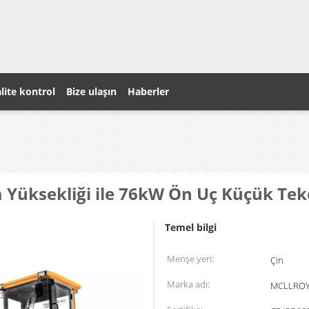
lite kontrol
Bize ulaşın
Haberler
üksekliği ile 76kW Ön Uç Küçük Teker
Temel bilgi
Menşe yeri:
Çin
Marka adı:
MCLLRO