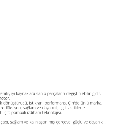
nilir, iyi kaynaklara sahip parçaların değiştirilebilirliğidir.
motor.
rk dönüştürücü, istikrarlı performans, Çin'de ünlü marka.
redüksiyon, sağlam ve dayanıklı, ilgili lastiklerle.
li çift pompalı izdiham teknolojisi.
pı, sağlam ve kalınlaştırılmış çerçeve, güçlü ve dayanıklı.