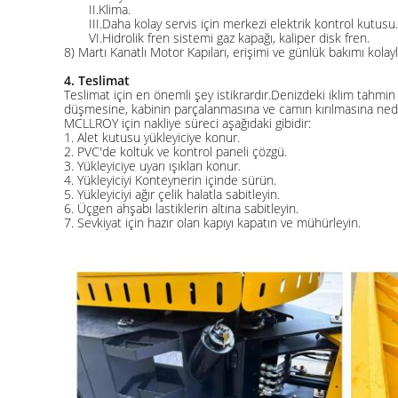
II.Klima.
III.Daha kolay servis için merkezi elektrik kontrol kutusu.
VI.Hidrolik fren sistemi gaz kapağı, kaliper disk fren.
8) Martı Kanatlı Motor Kapıları, erişimi ve günlük bakımı kolayla
4. Teslimat
Teslimat için en önemli şey istikrardır.Denizdeki iklim tahm
düşmesine, kabinin parçalanmasına ve camın kırılmasına ned
MCLLROY için nakliye süreci aşağıdaki gibidir:
1. Alet kutusu yükleyiciye konur.
2. PVC'de koltuk ve kontrol paneli çözgü.
3. Yükleyiciye uyarı ışıkları konur.
4. Yükleyiciyi Konteynerin içinde sürün.
5. Yükleyiciyi ağır çelik halatla sabitleyin.
6. Üçgen ahşabı lastiklerin altına sabitleyin.
7. Sevkiyat için hazır olan kapıyı kapatın ve mühürleyin.