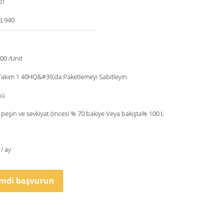
01
ZL940
00 /Unit
 Takım 1 40HQ&#39;da Paketlemeyi Sabitleyin
nü
T peşin ve sevkiyat öncesi % 70 bakiye Veya bakışta% 100 L
/ ay
imdi başvurun