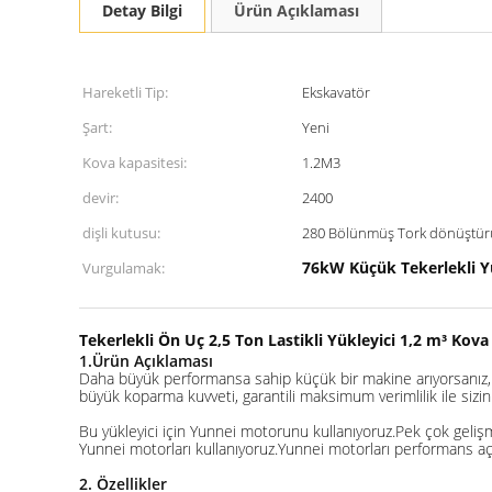
Detay Bilgi
Ürün Açıklaması
Hareketli Tip:
Ekskavatör
Şart:
Yeni
Kova kapasitesi:
1.2M3
devir:
2400
dişli kutusu:
280 Bölünmüş Tork dönüştü
76kW Küçük Tekerlekli Yü
Vurgulamak:
Tekerlekli Ön Uç 2,5 Ton Lastikli Yükleyici 1,2 m³ Kova
1
.
Ürün Açıklaması
Daha büyük performansa sahip küçük bir makine arıyorsanız, o
büyük koparma kuvveti, garantili maksimum verimlilik ile sizin i
Bu yükleyici için Yunnei motorunu kullanıyoruz.Pek çok geli
Yunnei motorları kullanıyoruz.Yunnei motorları performans açıs
2. Özellikler