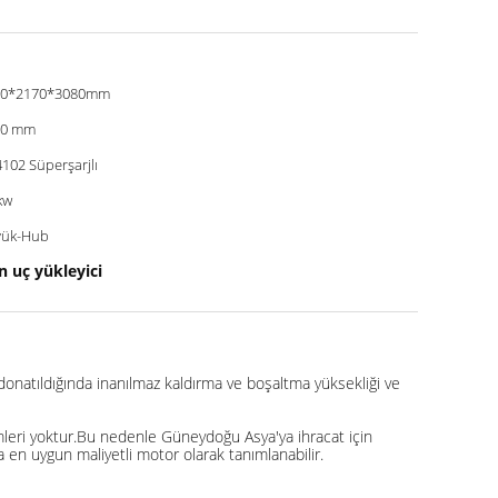
30*2170*3080mm
00 mm
102 Süperşarjlı
kw
yük-Hub
 uç yükleyici
donatıldığında inanılmaz kaldırma ve boşaltma yüksekliği ve
leri yoktur.Bu nedenle Güneydoğu Asya'ya ihracat için
a en uygun maliyetli motor olarak tanımlanabilir.