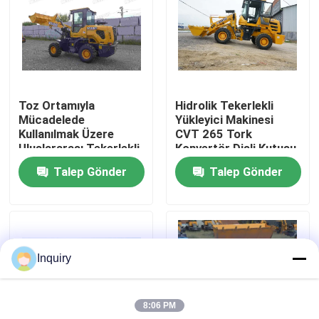
Fabrika turu
Kalite kontrol
Toz Ortamıyla
Hidrolik Tekerlekli
Mücadelede
Yükleyici Makinesi
Bize ulaşın
Kullanılmak Üzere
CVT 265 Tork
Uluslararası Tekerlekli
Konvertör Dişli Kutusu
Yükleyici
Talep Gönder
Talep Gönder
Haberler
Teklif isteği
Inquiry
Tekerlekli Yükleyici Makinası
8:06 PM
Kompakt Tekerlekli Yükleyiciler