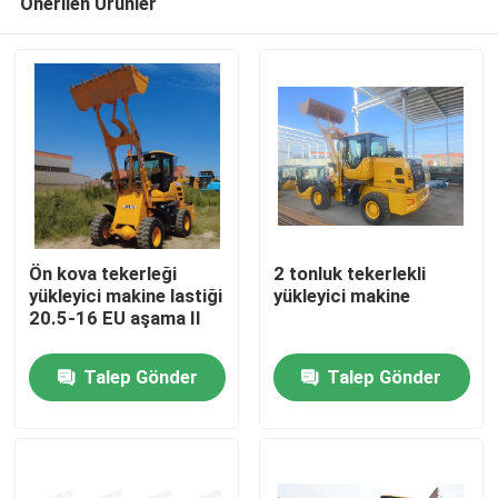
Önerilen Ürünler
Ön kova tekerleği
2 tonluk tekerlekli
yükleyici makine lastiği
yükleyici makine
20.5-16 EU aşama II
Ana sayfa
Talep Gönder
Talep Gönder
Ürünler
Hakkımızda