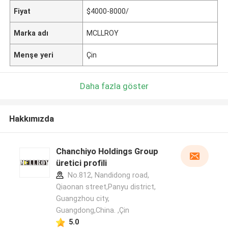
Fiyat
$4000-8000/
Marka adı
MCLLROY
Menşe yeri
Çin
Daha fazla göster
Hakkımızda
Chanchiyo Holdings Group
üretici profili
No.812, Nandidong road,
Qiaonan street,Panyu district,
Guangzhou city,
Guangdong,China. ,Çin
5.0