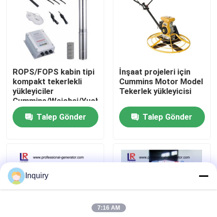
Fabrika turu
Kalite kontrol
ROPS/FOPS kabin tipi
İnşaat projeleri için
kompakt tekerlekli
Cummins Motor Model
Bize ulaşın
yükleyiciler
Tekerlek yükleyicisi
Cummins/Weichai/Yuchai
Motor modeli Max.
Talep Gönder
Talep Gönder
Haberler
Çakış gücü 90-180 KN
Teklif isteği
Inquiry
Tekerlekli Yükleyici Makinası
7:16 AM
Kompakt Tekerlekli Yükleyiciler