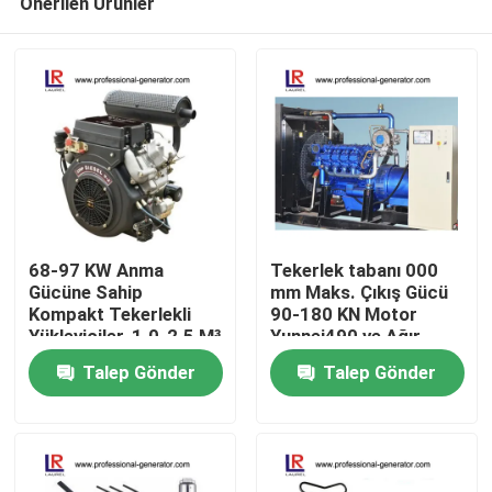
Önerilen Ürünler
68-97 KW Anma
Tekerlek tabanı 000
Gücüne Sahip
mm Maks. Çıkış Gücü
Kompakt Tekerlekli
90-180 KN Motor
Yükleyiciler, 1.0-2.5 M³
Yunnei490 ve Ağır
Ana sayfa
Kova Kapasitesi ve
Güçlü Uygulamalar için
Talep Gönder
Talep Gönder
17.5-20.5R25 Lastik
Boyutu
Ürünler
Hakkımızda