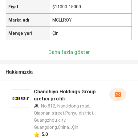
Fiyat
$11000-15000
Marka adı
MCLLROY
Menşe yeri
Çin
Daha fazla göster
Hakkımızda
Chanchiyo Holdings Group
üretici profili
No.812, Nandidong road,
Qiaonan street,Panyu district,
Guangzhou city,
Guangdong,China. ,Çin
5.0