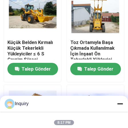
Fabrika turu
Kalite kontrol
Küçük Belden Kırmalı
Toz Ortamıyla Başa
Küçük Tekerlekli
Çıkmada Kullanılmak
Bize ulaşın
Yükleyiciler ≤ 6 S
İçin İnşaat Ön
Çevrim Süresi
Tekerlekli Yükleyici
Talep Gönder
Talep Gönder
Haberler
Teklif isteği
Inquiry
Tekerlekli Yükleyici Makinası
8:17 PM
Kompakt Tekerlekli Yükleyiciler