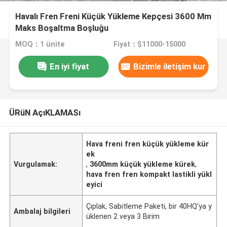
Havalı Fren Freni Küçük Yükleme Kepçesi 3600 Mm
Maks Boşaltma Boşluğu
MOQ：1 ünite
Fiyat：$11000-15000
En iyi fiyat
Bizimle iletişim kur
ÜRüN AçıKLAMASı
Hava freni fren küçük yükleme kür
ek
Vurgulamak:
,
3600mm küçük yükleme kürek
,
hava fren fren kompakt lastikli yükl
eyici
Çıplak, Sabitleme Paketi, bir 40HQ'ya y
Ambalaj bilgileri
üklenen 2 veya 3 Birim