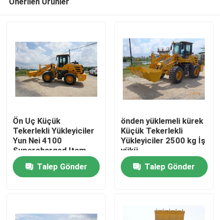
Önerilen Ürünler
Ön Uç Küçük
önden yüklemeli kürek
Tekerlekli Yükleyiciler
Küçük Tekerlekli
Yun Nei 4100
Yükleyiciler 2500 kg İş
Supercharged Item
yükü
Ana sayfa
Talep Gönder
Talep Gönder
Ürünler
Hakkımızda