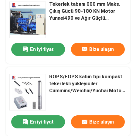
Tekerlek tabanı 000 mm Maks.
Çıkış Gücü 90-180 KN Motor
Yunnei490 ve Ağır Güçlü
Uygulamalar için
En iyi fiyat
Bize ulaşın
ROPS/FOPS kabin tipi kompakt
tekerlekli yükleyiciler
Cummins/Weichai/Yuchai Motor
modeli Max. Çakış gücü 90-180
KN
En iyi fiyat
Bize ulaşın