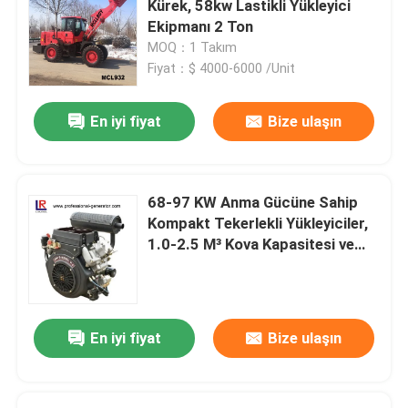
Kürek, 58kw Lastikli Yükleyici
Ekipmanı 2 Ton
Dizel Motorlu Forklift
MOQ：1 Takım
Fiyat：$ 4000-6000 /Unit
Elektrikle Çalışan Forklift
En iyi fiyat
Bize ulaşın
Teleskopik Tekerlekli Yükleyici
68-97 KW Anma Gücüne Sahip
Kompakt Telemenjer
Kompakt Tekerlekli Yükleyiciler,
1.0-2.5 M³ Kova Kapasitesi ve
17.5-20.5R25 Lastik Boyutu
nokta dönüşlü yükleyici
Kompakt Backhoe Yükleyici
En iyi fiyat
Bize ulaşın