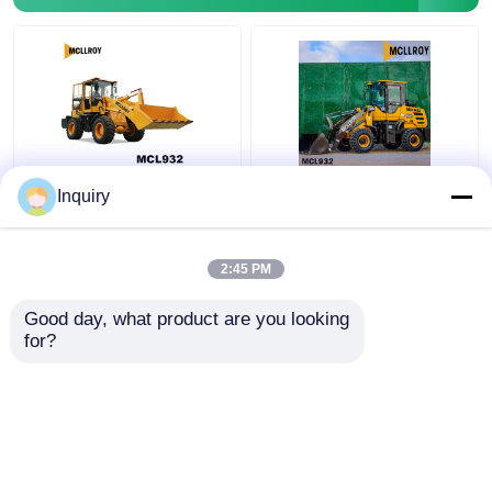
Kompakt Mafsallı 2 Ton
Tarım Bahçesi Çok
Inquiry
Tekerlekli Yükleyici
Amaçlı 58kw Mafsallı
58kw 79hp İnşaat İçin
Mini Kürek Yükleyici
Güç
2:45 PM
En iyi fiyat
En iyi fiyat
Good day, what product are you looking 
for?
Bize ulaşın
Bize ulaşın
Daha fazla göster