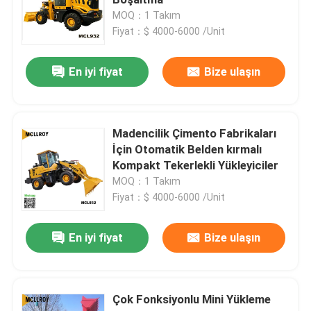
MOQ：1 Takım
Fiyat：$ 4000-6000 /Unit
Küçük Tekerlekli Yükleyiciler
En iyi fiyat
Bize ulaşın
918 Tekerlekli Yükleyici
1.5 Ton Tekerlekli Yükleyici
Madencilik Çimento Fabrikaları
İçin Otomatik Belden kırmalı
Kompakt Tekerlekli Yükleyiciler
2 Ton Tekerlekli Yükleyici
MOQ：1 Takım
Fiyat：$ 4000-6000 /Unit
2.5 Ton Tekerlekli Yükleyici
En iyi fiyat
Bize ulaşın
3 Ton Tekerlekli Yükleyici
Çok Fonksiyonlu Mini Yükleme
5 Ton Tekerlekli Yükleyici