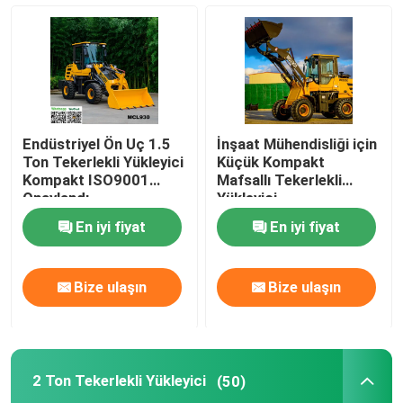
Endüstriyel Ön Uç 1.5
İnşaat Mühendisliği için
Ton Tekerlekli Yükleyici
Küçük Kompakt
Kompakt ISO9001
Mafsallı Tekerlekli
Onaylandı
Yükleyici
En iyi fiyat
En iyi fiyat
Bize ulaşın
Bize ulaşın
2 Ton Tekerlekli Yükleyici
(50)