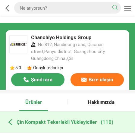
Chanchiyo Holdings Group
No.812, Nandidong road, Qiaonan
street,Panyu district, Guangzhou city,
Guangdong,China.,Çin
5.0
Onaylı tedarikçi
Şimdi ara
Bize ulaşın
Ürünler
Hakkımızda
Çin Kompakt Tekerlekli Yükleyiciler
(110)