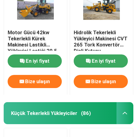
Motor Gücü 42kw
Hidrolik Tekerlekli
Tekerlekli Kürek
Yükleyici Makinesi CVT
Makinesi Lastikli
265 Tork Konvertör
Yükleyici Lastiği 20.5-
Dişli Kutusu
16S Mini Kompakt
En iyi fiyat
En iyi fiyat
Bize ulaşın
Bize ulaşın
Küçük Tekerlekli Yükleyiciler
(86)